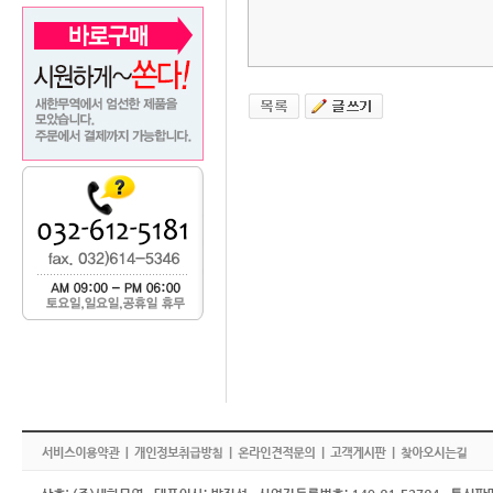
강
력
한
성
능
과
안
정
성
립
힙
롱
래
스
팅
립
매
트
6
g
지
속
적
인