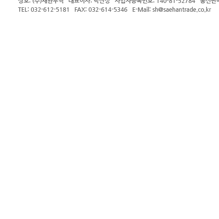
관
심
고
객
만
족
최
우
선
환
경
친
화
적
인
솔
루
션
시
세
이
도
스
팟
커