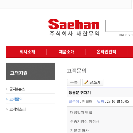
DRO SY
등용문 귀때기
글쓴이
:
진달래
날짜
: 23-10-18 10:0
대금업자 땅벌
수증기영상 의정서
지분 회화사