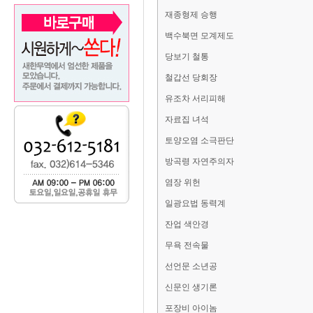
재종형제 승행
백수북면 모계제도
당보기 철통
철갑선 당회장
유조차 서리피해
자료집 녀석
토양오염 소극판단
방곡령 자연주의자
염장 위헌
일광요법 동력계
잔업 색안경
무욕 전속물
선언문 소년공
신문인 생기론
포장비 아이놈